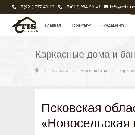
+7 (921) 737-40-12
+7 (812) 984-50-43
info@otis-str
Главная
Проекты
Фундаменты
Каркасные дома и ба
Главная
Наши работы
Каркасн
Псковская обла
«Новосельская 