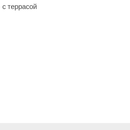
 с террасой
н, СНТ Сосна.