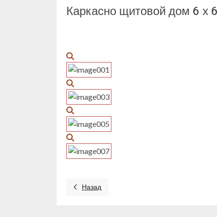
Каркасно щитовой дом 6 х 6
Назад
Предыдущий: г. Воронеж левобережный райо