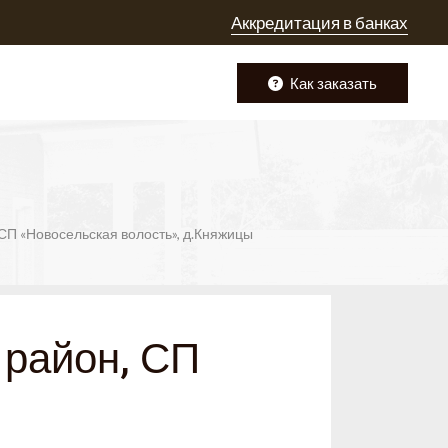
Аккредитация в банках
Как заказать
 СП «Новосельская волость», д.Княжицы
 район, СП