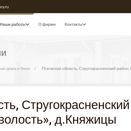
oy.ru
Наши работы
О фирме
Контакты
ни
ые дома и бани
Псковская область, Стругокрасненский район,
сть, Стругокрасненский
волость», д.Княжицы