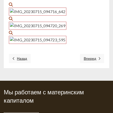
Назад
Вперед
Предыдущий: Ленинградская обл., Волховский р-он, Новая Л
Следующий: Моско
Мы работаем с материнским
капиталом