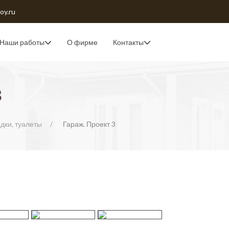
oy.ru
Наши работы
О фирме
Контакты
в
дки, туалеты
Гараж. Проект 3