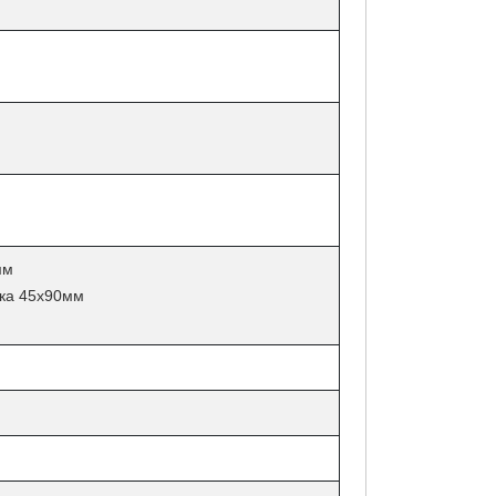
мм
ска 45х90мм