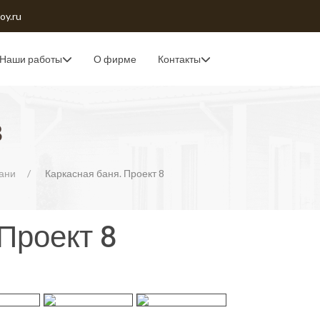
oy.ru
Наши работы
О фирме
Контакты
в
ани
Каркасная баня. Проект 8
Проект 8