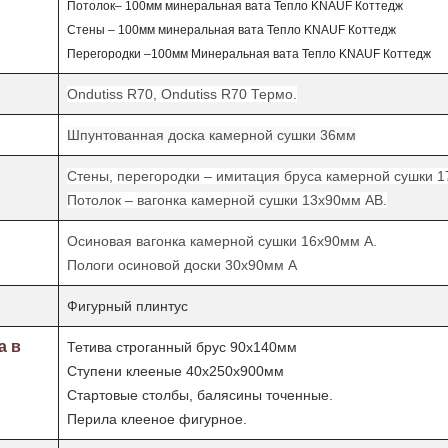
Потолок– 100мм минеральная вата Тепло
KNAUF
Коттедж
Стены – 100мм минеральная вата Тепло
KNAUF
Коттедж
Перегородки –100мм Минеральная вата Тепло
KNAUF
Коттедж
Ondutiss R70, Ondutiss R70
Термо
.
Шпунтованная доска камерной сушки 36мм
Стены, перегородки – имитация бруса камерной сушки 
Потолок – вагонка камерной сушки 13х90мм АВ.
Осиновая вагонка камерной сушки 16х90мм А.
Пологи осиновой доски 30х90мм А
Фигурный плинтус
а в
Тетива строганный брус 90х140мм
Ступени клееные 40х250х900мм
Стартовые столбы, балясины точенные.
Перила клееное фигурное.