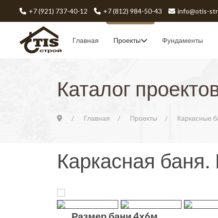
+7 (921) 737-40-12
+7 (812) 984-50-43
info@otis-str
Главная
Проекты
Фундаменты
Каталог проекто
Главная
Проекты
Каркасные б
Каркасная баня. 
Размер бани 4х6м