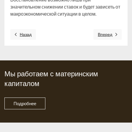
значительном снижении ставок и будет зависеть от
макроэкономической ситуации в целом.
Назад
Вперед
Предыдущий: Топ 5 причин переехать жить за город
Следующий: Попул
Мы работаем с материнским
капиталом
Подробнее